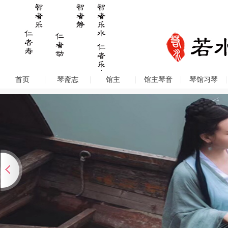
首页
琴斋志
馆主
馆主琴音
琴馆习琴