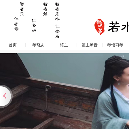
首页
琴斋志
馆主
馆主琴音
琴馆习琴